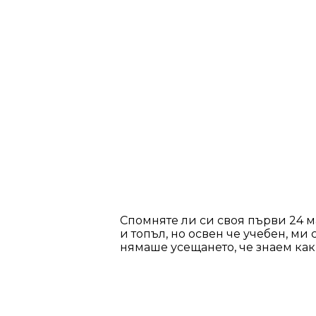
Спомняте ли си своя първи 24 
и топъл, но освен че учебен, ми
нямаше усещането, че знаем какв