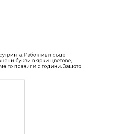
 сутринта. Работливи ръце
тонени букви в ярки цветове,
ме го правили с години. Защото