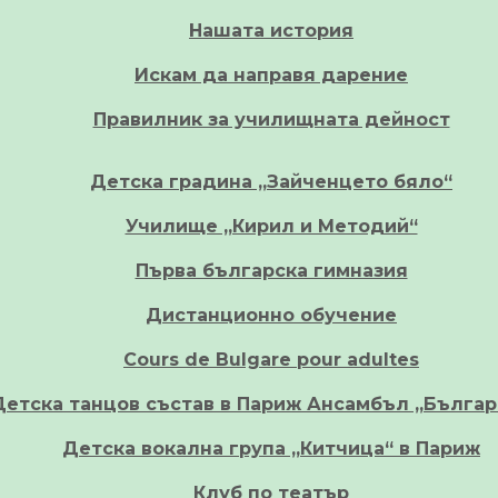
Нашата история
Искам да направя дарение
Правилник за училищната дейност
Детска градина „Зайченцето бяло“
Училище „Кирил и Методий“
Първа българска гимназия
Дистанционно обучение
Cours de Bulgare pour adultes
Детска танцов състав в Париж Ансамбъл „Българ
Детска вокална група „Китчица“ в Париж
Клуб по театър