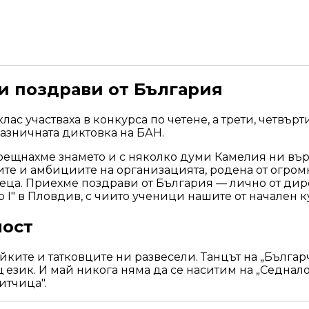
 и поздрави от България
лас участваха в конкурса по четене, а трети, четвър
азничната диктовка на БАН.
срещнахме знамето и с няколко думи Камелия ни вър
тите и амбициите на организацията, родена от огро
деца. Приехме поздрави от България — лично от дире
 I" в Пловдив, с чиито ученици нашите от начален к
ност
йките и татковците ни развесели. Танцът на „Бълга
 език. И май никога няма да се наситим на „Седнало
итчица".