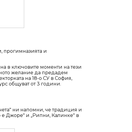
ти, прогимназията и
на в ключовите моменти на тези
мното желание да предадем
кторката на 18-о СУ в София,
урс общуват от 3 години.
рчета" ни напомни, че традиция и
 е Джоре" и „Рипни, Калинке" в