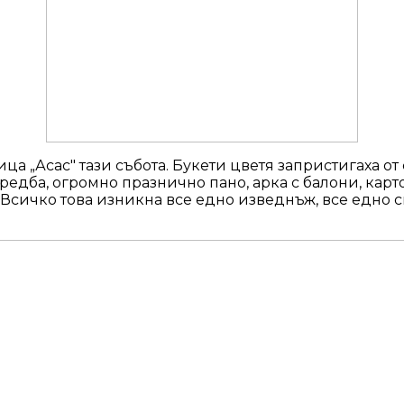
а „Асас" тази събота. Букети цветя запристигаха от
уредба, огромно празнично пано, арка с балони, кар
 Всичко това изникна все едно изведнъж, все едно с