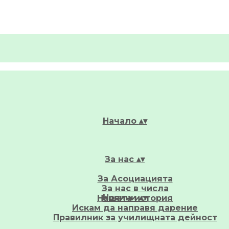
Начало
▴
▾
За нас
▴
▾
За Асоциацията
За нас в числа
Новини
▴
▾
Нашата история
Искам да направя дарение
Правилник за училищната дейност