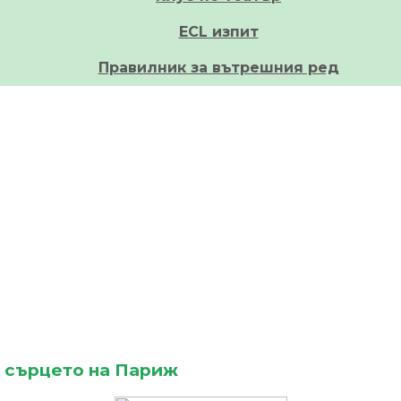
ECL изпит
Правилник за вътрешния ред
в сърцето на Париж