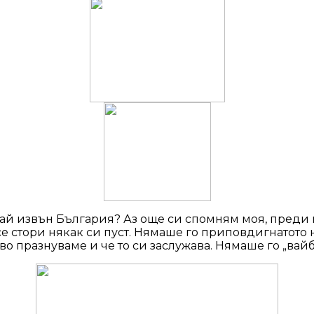
май извън България? Аз още си спомням моя, преди 
 се стори някак си пуст. Нямаше го приповдигнатото
о празнуваме и че то си заслужава. Нямаше го „вайбът