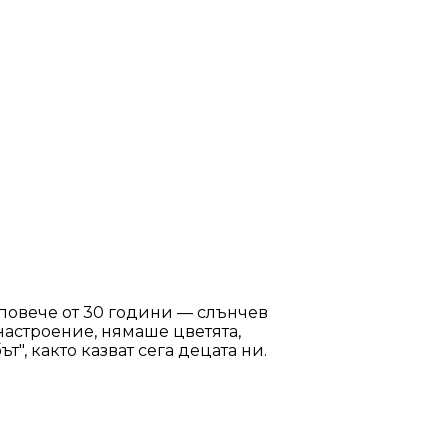
повече от 30 години — слънчев
 настроение, нямаше цветята,
", както казват сега децата ни.