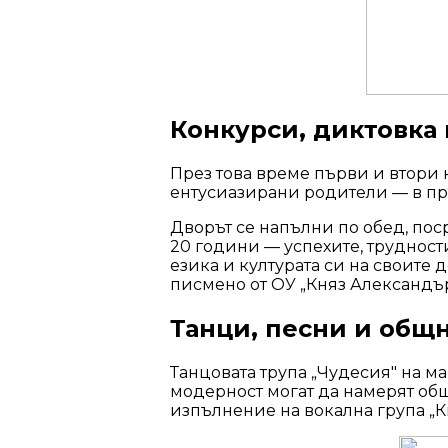
Конкурси, диктовка
През това време първи и втори к
ентусиазирани родители — в пр
Дворът се напълни по обед, по
20 години — успехите, труднос
езика и културата си на своите 
писмено от ОУ „Княз Александър
Танци, песни и общ
Танцовата трупа „Чудесия" на ма
модерност могат да намерят общ
изпълнение на вокална група „К