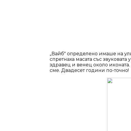
„Вайб" определено имаше на улиц
спретнаха масата със звуковата 
здравец и венец около иконата.
сме. Двадесет години по-точно!