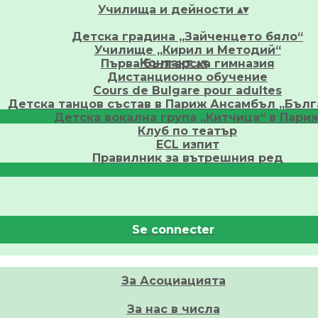
Училища и дейности
▴
▾
Детска градина „Зайченцето бяло“
Училище „Кирил и Методий“
Kонтакт
▴
▾
Първа българска гимназия
Дистанционно обучение
Cours de Bulgare pour adultes
Детска танцов състав в Париж Ансамбъл „Бълг
Детска вокална група „Китчица“ в Пари
Клуб по театър
ECL изпит
Правилник за вътрешния ред
Se connecter
За Асоциацията
За нас в числа