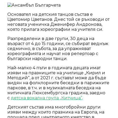
Основател на детския танцов състав е
Цветомир Цветанов. Днес той се ръководи от
неговата ученичка Дженифер Андронова,
която прилага хореографии на учителя си.
Разпределени в две групи, 30 деца на
възраст от 4 до 15 години, се събират веднъж
седмично, в събота, за да упражняват
хореографията и научат нов репертоар с
български народни танци.
Най-малко 4 пъти в годината децата имат
изяви на празниците на училище „Кирил и
Методий“, а от 2021 г. съставът може да бъде
видян на фолклорните беседки в парижките
паркове, в т.ч. и в музикалната беседка на
митичната Люксембургска градина, заедно
с
детска вокална група „Китчица”
.
Детският състав има многобройни други
изяви между които празника на Европа, на
площада пред централното кметство в