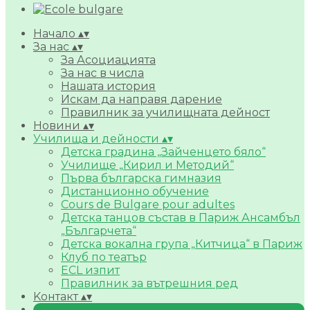
Начало
▴
▾
За нас
▴
▾
За Асоциацията
За нас в числа
Нашата история
Искам да направя дарение
Правилник за училищната дейност
Новини
▴
▾
Училища и дейности
▴
▾
Детска градина „Зайченцето бяло“
Училище „Кирил и Методий“
Първа българска гимназия
Дистанционно обучение
Cours de Bulgare pour adultes
Детска танцов състав в Париж Ансамбъл
„Българчета“
Детска вокална група „Китчица“ в Париж
Клуб по театър
ECL изпит
Правилник за вътрешния ред
Kонтакт
▴
▾