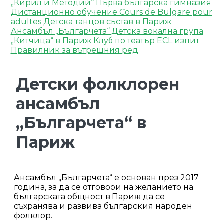
„Кирил и Методий“
Първа българска гимназия
Дистанционно обучение
Cours de Bulgare pour
adultes
Детска танцов състав в Париж
Ансамбъл „Българчета“
Детска вокална група
„Китчица“ в Париж
Клуб по театър
ECL изпит
Правилник за вътрешния ред
Детски фолклорен
ансамбъл
„Българчета“ в
Париж
Ансамбъл „Българчета“ е основан през 2017
година, за да се отговори на желанието на
българската общност в Париж да се
съхранява и развива българския народен
фолклор.