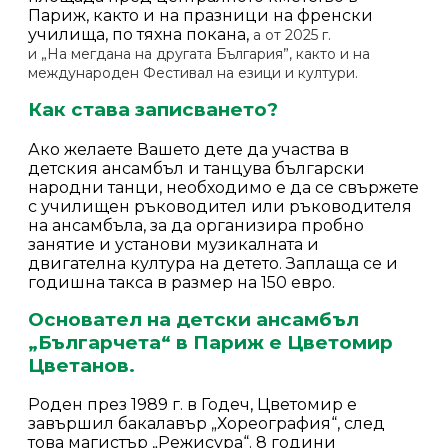
Париж, както и на празници на френски
училища, по тяхна покана,
а от 2025 г.
и
„
На
м
егдана на другата България”
, както и на
международен Фестивал на езици и култури.
Как става записването?
Ако желаете Вашето дете да участва в
детския ансамбъл и танцува български
народни танци, необходимо е да се свържете
с училищен ръководител или ръководителя
на ансамбъла, за да организира пробно
занятие и установи музикалната и
двигателна култура на детето. Заплаща се и
годишна такса в размер на 150 евро.
Основател на детски ансамбъл
„Българчета“ в Париж е Цветомир
Цветанов.
Роден през 1989 г. в Годеч, Цветомир е
завършил бакалавър „Хореография“, след
това магистър „Режисура“. 8 години