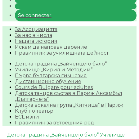
Se connecter
За Асоциацията
За нас в числа
Нашата история
Искам да направя дарение
Правилник за училищната дейност
Детска градина „Зайченцето бяло“
Училище „Кирил и Методий“
Първа българска гимназия
Дистанционно обучение
Cours de Bulgare pour adultes
Детска танцов състав в Париж Ансамбъл
„Българчета“
Детска вокална група „Китчица“ в Париж
Клуб по театър
ECL изпит
Правилник за вътрешния ред
Детска градина „Зайченцето бяло“
Училище