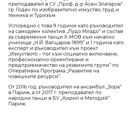
преподавател в СУ „Проф. д-р Асен Златаров“
гр. Годеч по изобразително изкуство, труд и
техника и Туризъм.
Успоредно с това 9 години като ръководител
на самодеен колектив „Лудо Младо“ и състав
за съвременни танци X-MOB към начално
училище „Н.Й. Вапцаров-1899“ и 1 година като
експерт и ръководител към проект
„Изкуството – път към социално включване,
професионално ориентиране и
предприемачество на уязвимите групи“ по
Оперативна Програма „Развитие на
човешките ресурси“.
От 2016 год. ръководител на ансамбъл „Зора“
в Париж, а от 2017 г. преподавател по
народни танци в БУ „Кирил и Методий“
Париж.