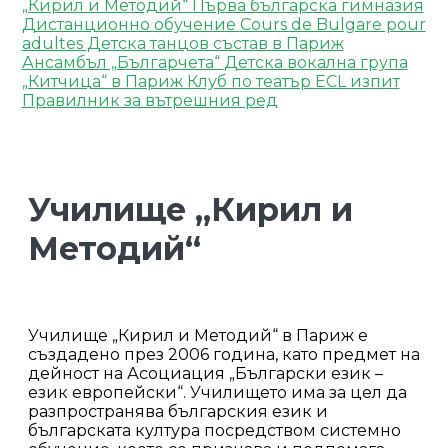
„Кирил и Методий“
Първа българска гимназия
Дистанционно обучение
Cours de Bulgare pour
adultes
Детска танцов състав в Париж
Ансамбъл „Българчета“
Детска вокална група
„Китчица“ в Париж
Клуб по театър
ECL изпит
Правилник за вътрешния ред
Училище „Кирил и
Методий“
Училище „Кирил и Методий“ в Париж е
създадено през 2006 година, като предмет на
дейност на Асоциация „Български език –
език европейски“. Училището има за цел да
разпространява българския език и
българската култура посредством системно