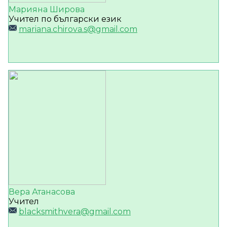
Марияна Широва
Учител по български език
mariana.chirova.s@gmail.com
Вера Атанасова
Учител
blacksmithvera@gmail.com