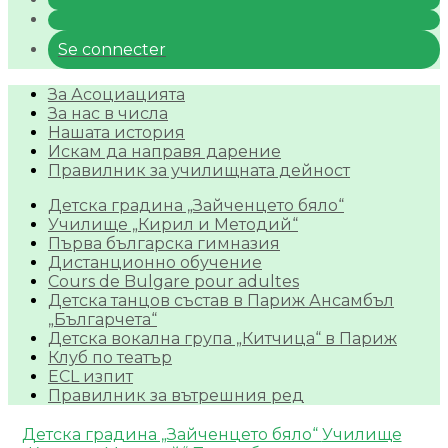
Se connecter
За Асоциацията
За нас в числа
Нашата история
Искам да направя дарение
Правилник за училищната дейност
Детска градина „Зайченцето бяло“
Училище „Кирил и Методий“
Първа българска гимназия
Дистанционно обучение
Cours de Bulgare pour adultes
Детска танцов състав в Париж Ансамбъл
„Българчета“
Детска вокална група „Китчица“ в Париж
Клуб по театър
ECL изпит
Правилник за вътрешния ред
Детска градина „Зайченцето бяло“
Училище