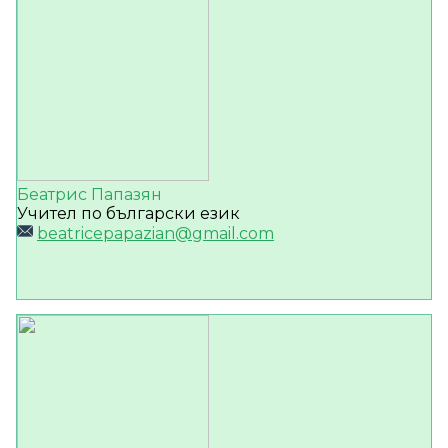
Беатрис Папазян
Учител по български език
beatricepapazian@gmail.com