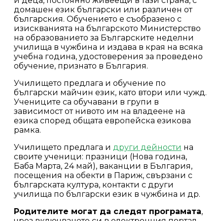
и деца, постоянно живеещи в тази страна, с
домашен език български или различен от
българския. Обучението е съобразено с
изискванията на българското Министерство
на образованието за Българските неделни
училища в чужбина и издава в края на всяка
учебна година, удостоверения за проведено
обучение, признато в България.
Училището предлага и обучение по
български майчин език, като втори или чужд.
Учениците са обучавани в групи в
зависимост от нивото им на владеене на
езика според общата европейска езикова
рамка.
Училището предлага и
други дейности
на
своите ученици: празници (Нова година,
Баба Марта, 24 май), ваканции в България,
посещения на обекти в Париж, свързани с
българската култура, контакти с други
училища по български език в чужбина и др.
Родителите могат да следят програмата
,
чрез включването си в електронния портал