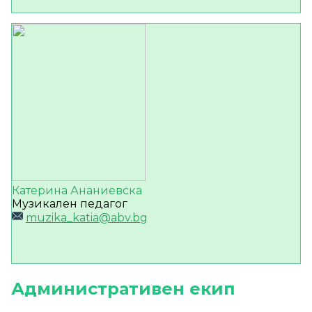
Катерина Ананиевска
Музикален педагог
muzika_katia@abv.bg
А
дминистративен екип