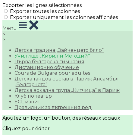
Exporter les lignes sélectionnées
Exporter toutes les colonnes
Exporter uniquement les colonnes affichées
Menu
<
>
Детска градина „Зайченцето бяло“
Училище „Кирил и Методий“
Първа българска гимназия
Дистанционно обучение
Cours de Bulgare pour adultes
Детска танцов състав в Париж Ансамбъл
„Българчета“
Детска вокална група „Китчица“ в Париж
Клуб по театър
ECL изпит
Правилник за вътрешния ред
Ajoutez un logo, un bouton, des réseaux sociaux
Cliquez pour éditer