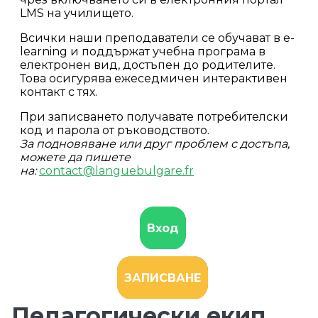
LMS на училището.
Всички наши преподаватели се обучават в е-
learning и поддържат учебна програма в
електронен вид, достъпен до родителите.
Това осигурява ежеседмичен интерактивен
контакт с тях.
При записването получавате потребителски
код и парола от ръководството.
За подновяване или друг проблем c достъпа,
можете да пишете
на:
сontact@languebulgare.fr
Вход
ЗАПИСВАНЕ
Педагогически екип