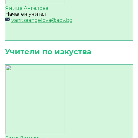
Яница Ангелова
Начален учител
yanitsaangelova@abv.bg
Учители по изкуства