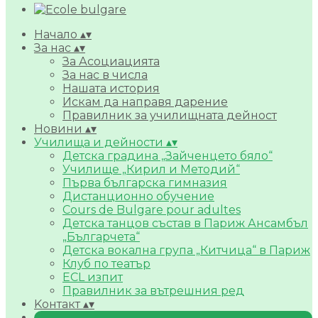
Начало
▴
▾
За нас
▴
▾
За Асоциацията
За нас в числа
Нашата история
Искам да направя дарение
Правилник за училищната дейност
Новини
▴
▾
Училища и дейности
▴
▾
Детска градина „Зайченцето бяло“
Училище „Кирил и Методий“
Първа българска гимназия
Дистанционно обучение
Cours de Bulgare pour adultes
Детска танцов състав в Париж Ансамбъл
„Българчета“
Детска вокална група „Китчица“ в Париж
Клуб по театър
ECL изпит
Правилник за вътрешния ред
Kонтакт
▴
▾