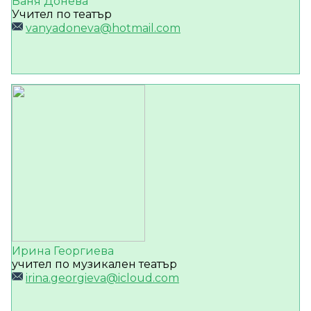
Ваня Донева
Учител по театър
vanyadoneva@hotmail.com
Ирина Георгиева
учител по музикален театър
irina.georgieva@icloud.com