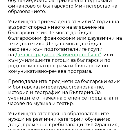
обучение, което се признава и подпомага
финансово от българското Министерство на
образованието.
Училището приема деца от 6 или 7-годишна
възраст според нивото на владеене на
български език. Те могат да бъдат
българофони, франкофони или двуезични на
тези два езика. Децата могат да бъдат
насочени към подготвителните групи
на
Детска градина „Зайченцето бяло“
или
към училищните потоци за български по
родноезикова програма и български по
комуникативно-речева програма.
Преподаваните предмети са български език
и българска литература, странознание,
история и география на България. За
учениците от начална степен се предлагат и
часове по музика и театър.
Училището отговаря на образователните
нужди на различни категории обучаеми:
деца, временно пребиваващи във Франция,