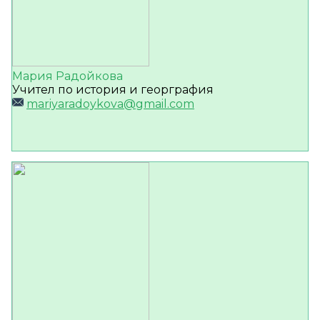
Мария Радойкова
Учител по история и георграфия
mariyaradoykova@gmail.com