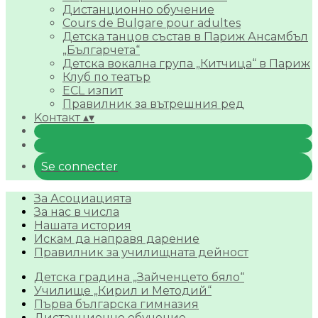
Дистанционно обучение
Cours de Bulgare pour adultes
Детска танцов състав в Париж Ансамбъл
„Българчета“
Детска вокална група „Китчица“ в Париж
Клуб по театър
ECL изпит
Правилник за вътрешния ред
Kонтакт
▴
▾
Se connecter
За Асоциацията
За нас в числа
Нашата история
Искам да направя дарение
Правилник за училищната дейност
Детска градина „Зайченцето бяло“
Училище „Кирил и Методий“
Първа българска гимназия
Дистанционно обучение