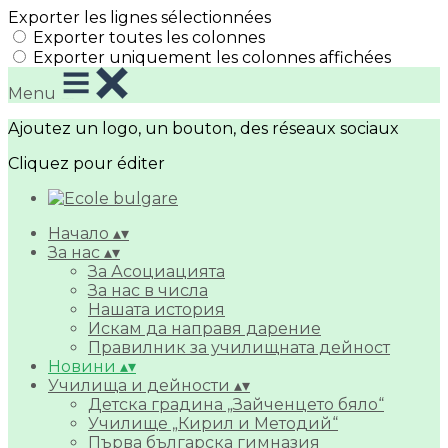
Exporter les lignes sélectionnées
Exporter toutes les colonnes
Exporter uniquement les colonnes affichées
Menu
Ajoutez un logo, un bouton, des réseaux sociaux
Cliquez pour éditer
Начало
▴
▾
За нас
▴
▾
За Асоциацията
За нас в числа
Нашата история
Искам да направя дарение
Правилник за училищната дейност
Новини
▴
▾
Училища и дейности
▴
▾
Детска градина „Зайченцето бяло“
Училище „Кирил и Методий“
Първа българска гимназия