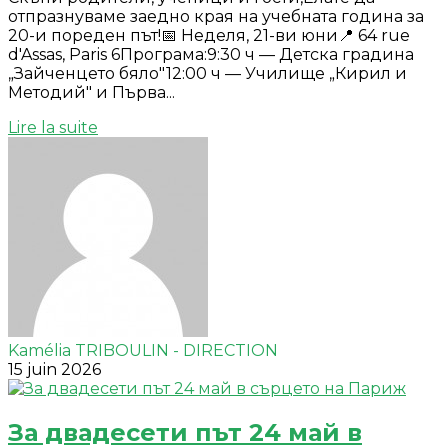
отпразнуваме заедно края на учебната година за
20-и пореден път!📅 Неделя, 21-ви юни📍 64 rue
d'Assas, Paris 6Програма:9:30 ч — Детска градина
„Зайченцето бяло"12:00 ч — Училище „Кирил и
Методий" и Първа...
Lire la suite
Kamélia TRIBOULIN - DIRECTION
15 juin 2026
За двадесети път 24 май в