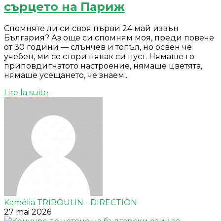
сърцето на Париж
Спомняте ли си своя първи 24 май извън
България? Аз още си спомням моя, преди повече
от 30 години — слънчев и топъл, но освен че
учебен, ми се стори някак си пуст. Нямаше го
приповдигнатото настроение, нямаше цветята,
нямаше усещането, че знаем...
Lire la suite
Kamélia TRIBOULIN - DIRECTION
27 mai 2026