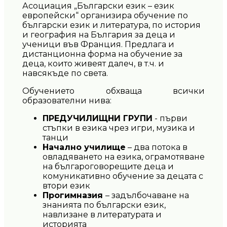
Асоциация „Български език – език
европейски“ организира обучение по
български език и литература, по история
и география на България за деца и
ученици във Франция. Предлага и
дистанционна форма на обучение за
деца, които живеят далеч, в т.ч. и
навсякъде по света.
Обучението обхваща всички
образователни нива:
П
РЕДУЧИЛИЩНИ ГРУПИ
- първи
стъпки в езика чрез игри, музика и
танци
Начално училище
– два потока в
овладяването на езика, ограмотяване
на българоговорещите деца и
комуникативно обучение за децата с
втори език
Прогимназия
– задълбочаване на
знанията по български език,
навлизане в литературата и
историята