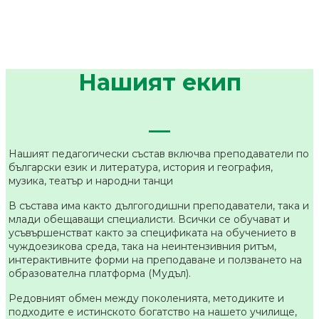
Нашият екип
__
Нашият педагогически състав включва преподаватели по
български език и литература, история и география,
музика, театър и народни танци
В състава има както дългогодишни преподаватели, така и
млади обещаващи специалисти. Всички се обучават и
усъвършенстват както за спецификата на обучението в
чуждоезикова среда, така на неинтензивния ритъм,
интерактивните форми на преподаване и ползването на
образователна платформа (Мудъл).
Редовният обмен между поколенията, методиките и
подходите е истинското богатство на нашето училище,