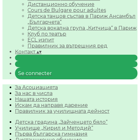
Дистанционно обучение
Cours de Bulgare pour adultes
Детска танцов състав в Париж Ансамбъл
„Българчета“
Детска вокална група „Китчица“ в Париж
Клуб по театър
ECL изпит
Правилник за вътрешния ред
Kонтакт
▴
▾
Se connecter
За Асоциацията
За нас в числа
Нашата история
Искам да направя дарение
Правилник за училищната дейност
Детска градина „Зайченцето бяло“
Училище „Кирил и Методий“
Първа българска гимназия
Дистанционно обучение