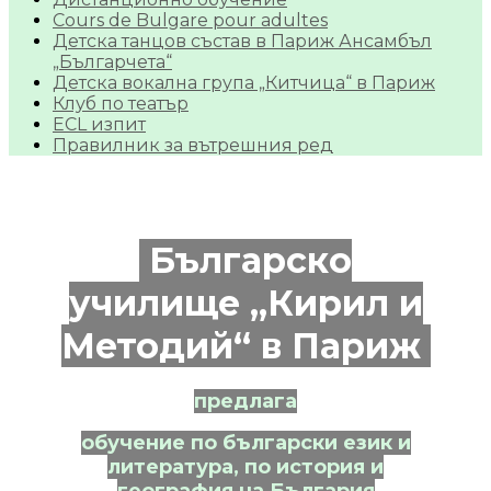
Cours de Bulgare pour adultes
Детска танцов състав в Париж Ансамбъл
„Българчета“
Детска вокална група „Китчица“ в Париж
Клуб по театър
ECL изпит
Правилник за вътрешния ред
Българско
училище „Кирил и
Методий“ в Париж
предлага
обучение по български език и
литература, по история и
география на България