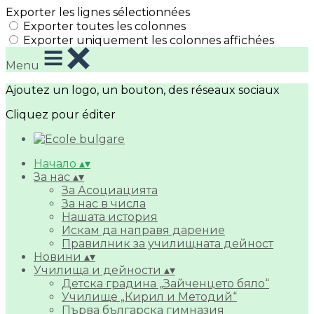
Exporter les lignes sélectionnées
Exporter toutes les colonnes
Exporter uniquement les colonnes affichées
Menu
Ajoutez un logo, un bouton, des réseaux sociaux
Cliquez pour éditer
Начало
▴
▾
За нас
▴
▾
За Асоциацията
За нас в числа
Нашата история
Искам да направя дарение
Правилник за училищната дейност
Новини
▴
▾
Училища и дейности
▴
▾
Детска градина „Зайченцето бяло“
Училище „Кирил и Методий“
Първа българска гимназия