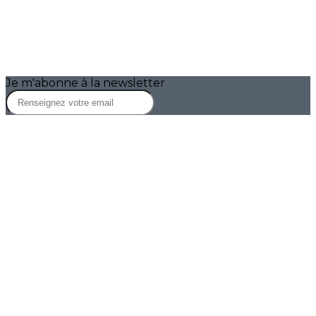
Je m'abonne à la newsletter
OK
Plan du site
Licences
Mentions légales
CGUV
Paramétrer vos cookies
Se connecter
Propulsé par AssoConnect, le logiciel des
associations d'Éducation