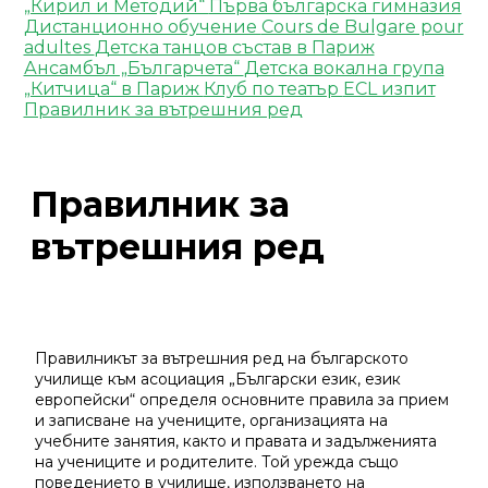
„Кирил и Методий“
Първа българска гимназия
Дистанционно обучение
Cours de Bulgare pour
adultes
Детска танцов състав в Париж
Ансамбъл „Българчета“
Детска вокална група
„Китчица“ в Париж
Клуб по театър
ECL изпит
Правилник за вътрешния ред
Правилник за
вътрешния ред
Правилникът за вътрешния ред на българското
училище към асоциация „Български език, език
европейски“ определя основните правила за прием
и записване на учениците, организацията на
учебните занятия, както и правата и задълженията
на учениците и родителите. Той урежда също
поведението в училище, използването на