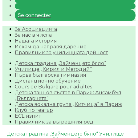
Se connecter
За Асоциацията
За нас в числа
Нашата история
Искам да направя дарение
Правилник за училищната дейност
Детска градина „Зайченцето бяло“
Училище „Кирил и Методий“
Първа българска гимназия
Дистанционно обучение
Cours de Bulgare pour adultes
Детска танцов състав в Париж Ансамбъл
„Българчета“
Детска вокална група „Китчица“ в Париж
Клуб по театър
ECL изпит
Правилник за вътрешния ред
Детска градина „Зайченцето бяло“
Училище