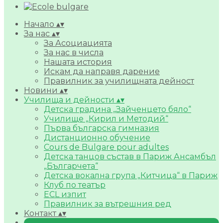
Начало
▴
▾
За нас
▴
▾
За Асоциацията
За нас в числа
Нашата история
Искам да направя дарение
Правилник за училищната дейност
Новини
▴
▾
Училища и дейности
▴
▾
Детска градина „Зайченцето бяло“
Училище „Кирил и Методий“
Първа българска гимназия
Дистанционно обучение
Cours de Bulgare pour adultes
Детска танцов състав в Париж Ансамбъл
„Българчета“
Детска вокална група „Китчица“ в Париж
Клуб по театър
ECL изпит
Правилник за вътрешния ред
Kонтакт
▴
▾