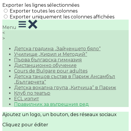
Exporter les lignes sélectionnées
Exporter toutes les colonnes
Exporter uniquement les colonnes affichées
Menu
<
>
Детска градина „Зайченцето бяло“
Училище „Кирил и Методий“
Първа българска гимназия
Дистанционно обучение
Cours de Bulgare pour adultes
Детска танцов състав в Париж Ансамбъл
„Българчета“
Детска вокална група „Китчица“ в Париж
Клуб по театър
ECL изпит
Правилник за вътрешния ред
Ajoutez un logo, un bouton, des réseaux sociaux
Cliquez pour éditer