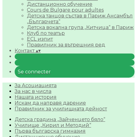
Дистанционно обучение
Cours de Bulgare pour adultes
Детска танцов състав в Париж Ансамбъл
„Българчета“
Детска вокална група „Китчица“ в Париж
Клуб по театър
ECL изпит
Правилник за вътрешния ред
Kонтакт
▴
▾
Se connecter
За Асоциацията
За нас в числа
Нашата история
Искам да направя дарение
Правилник за училищната дейност
Детска градина „Зайченцето бяло“
Училище „Кирил и Методий“
Първа българска гимназия
Дистанционно обучение