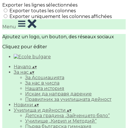
Exporter les lignes sélectionnées
Exporter toutes les colonnes
Exporter uniquement les colonnes affichées
Menu
Ajoutez un logo, un bouton, des réseaux sociaux
Cliquez pour éditer
Начало
▴
▾
За нас
▴
▾
За Асоциацията
За нас в числа
Нашата история
Искам да направя дарение
Правилник за училищната дейност
Новини
▴
▾
Училища и дейности
▴
▾
Детска градина „Зайченцето бяло“
Училище „Кирил и Методий“
Първа българска гимназия