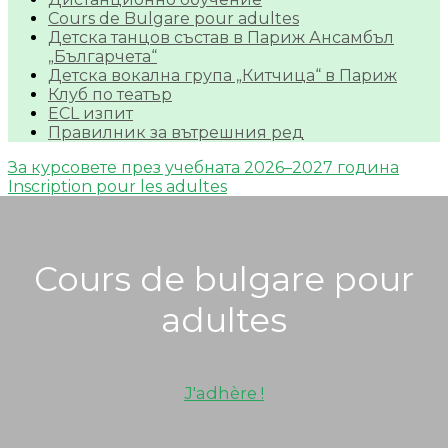
Cours de Bulgare pour adultes
Детска танцов състав в Париж Ансамбъл
„Българчета“
Детска вокална група „Китчица“ в Париж
Клуб по театър
ECL изпит
Правилник за вътрешния ред
За курсовете през учебната 2026–2027 година
Inscription pour les adultes
Cours de bulgare pour
adultes
J'adhère !